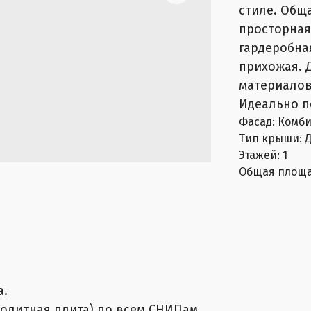
стиле. Обща
просторная 
гардеробна
прихожая. 
материалов
Идеально по
Фасад: Комб
Тип крыши: 
Этажей: 1
Общая площад
а.
олитная плита) по всем СНИПам.